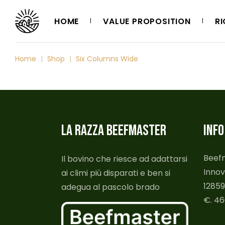
HOME
VALUE PROPOSITION
RI
Home
Shop
Six Columns Wide
LA RAZZA BEEFMASTER
INFO
Beefm
Il bovino che riesce ad adattarsi
Innova
ai climi più disparati e ben si
12859
adegua al pascolo brado
€. 460